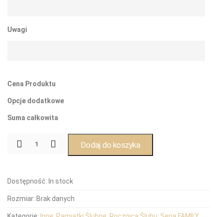
Uwagi
Cena Produktu
Opcje dodatkowe
Suma całkowita
Dodaj do koszyka
Dostępność:
In stock
Rozmiar:
Brak danych
Kategorie:
Inne
,
Pamiątki Ślubne
,
Rocznica Ślubu
,
Seria FAMILY
,