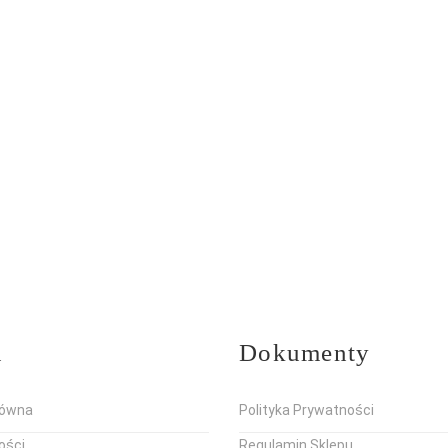
u
Dokumenty
łówna
Polityka Prywatności
ości
Regulamin Sklepu