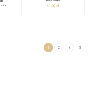
ii
noty
69,00
zł
1
2
3