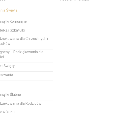
unia Święta
miątki Komunijne
ełka i Szkatułki
ziękowania dla Chrzestnych i
iadków
gnesy – Podziękowania dla
ści
st Święty
mowanie
iątki Ślubne
dziękowania dla Rodziców
ica Ślubu