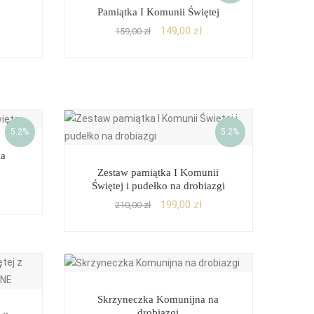
Pamiątka I Komunii Świętej
149,00
zł
159,00
zł
5.2%
5.2%
ia
Zestaw pamiątka I Komunii
Świętej i pudełko na drobiazgi
199,00
zł
210,00
zł
Skrzyneczka Komunijna na
drobiazgi