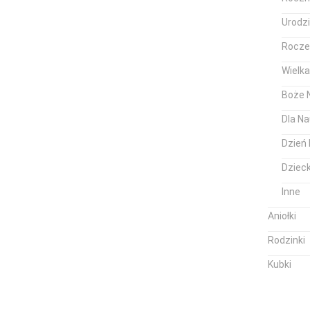
Urodz
Rocze
Wielk
Boże 
Dla Na
Dzień 
Dziec
Inne
Aniołki
Rodzinki
Kubki