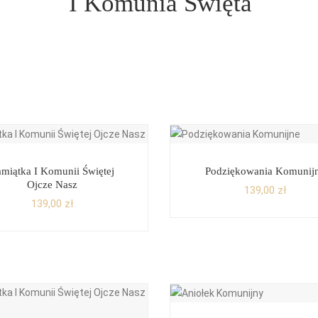
I Komunia Święta
amiątka I Komunii Świętej
Podziękowania Komunij
Ojcze Nasz
139,00
zł
139,00
zł