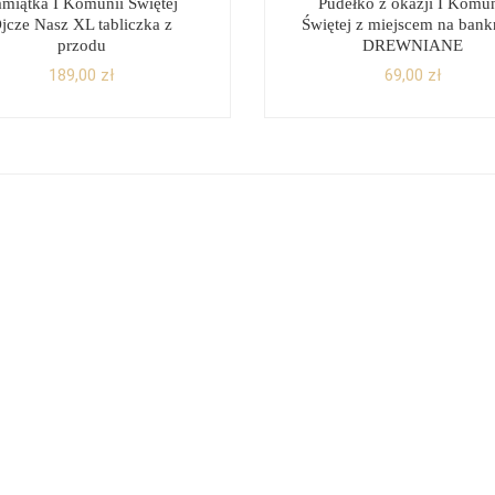
amiątka I Komunii Świętej
Pudełko z okazji I Komun
jcze Nasz XL tabliczka z
Świętej z miejscem na bank
przodu
DREWNIANE
189,00
zł
69,00
zł