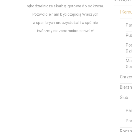
rękodzielnicze skarby, gotowe do odkrycia.
I Kom
Pozwólcie nam być częścią Waszych
wspaniałych uroczystości i wspólnie
Pa
twórzmy niezapomniane chwile!
Pud
Pod
Dz
Ma
Go
Chrze
Bierz
Ślub
Pam
Po
Roczn