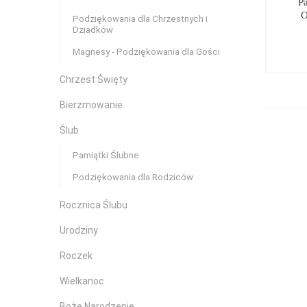
P
O
Podziękowania dla Chrzestnych i
Dziadków
Magnesy - Podziękowania dla Gości
Chrzest Święty
Bierzmowanie
Ślub
Pamiątki Ślubne
Podziękowania dla Rodziców
Rocznica Ślubu
Urodziny
Roczek
Wielkanoc
Boże Narodzenie