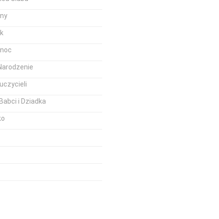
iny
k
anoc
Narodzenie
uczycieli
Babci i Dziadka
ko