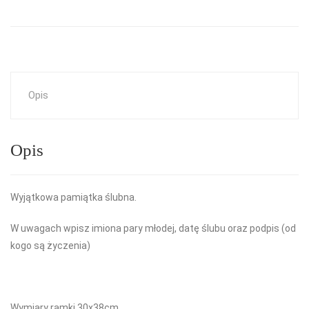
Opis
Opis
Wyjątkowa pamiątka ślubna.
W uwagach wpisz imiona pary młodej, datę ślubu oraz podpis (od
kogo są życzenia)
Wymiary ramki 30x38cm