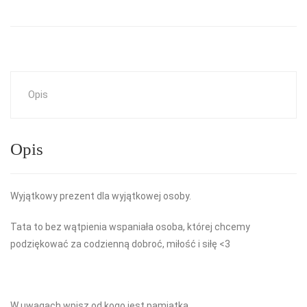
Opis
Opis
Wyjątkowy prezent dla wyjątkowej osoby.
Tata to bez wątpienia wspaniała osoba, której chcemy
podziękować za codzienną dobroć, miłość i siłę <3
W uwagach wpisz od kogo jest pamiątka.