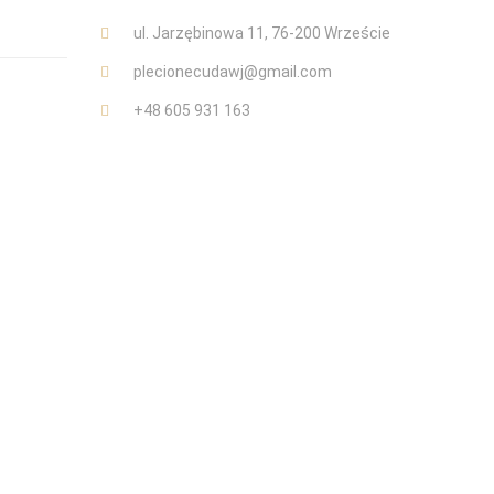
ul. Jarzębinowa 11, 76-200 Wrzeście
plecionecudawj@gmail.com
+48 605 931 163