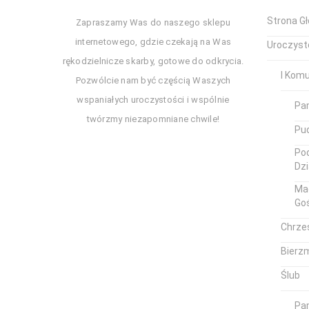
Strona G
Zapraszamy Was do naszego sklepu
internetowego, gdzie czekają na Was
Uroczyst
rękodzielnicze skarby, gotowe do odkrycia.
I Kom
Pozwólcie nam być częścią Waszych
wspaniałych uroczystości i wspólnie
Pa
twórzmy niezapomniane chwile!
Pud
Pod
Dz
Ma
Go
Chrze
Bierz
Ślub
Pam