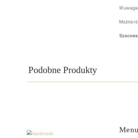
W uwagac
Można ró
Szacowan
Podobne Produkty
Men