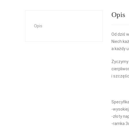
Opis
Opis
Od dziś 
Niech każ
a każdy u
Życzymy W
cierpliwo
i szczęś
Specyfika
-wysokiej
-złoty nap
-ramka 3