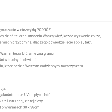
wyruszacie w niezwykłą PODRÓŻ.
dy dzień tej drogi umacnia Waszą więź, każde wyzwanie zbliża,
śmiech przypomina, dlaczego powiedzieliście sobie „tak”.
am miłości, która nie zna granic,
ści w trudnych chwilach
cia, które będzie Waszym codziennym towarzyszem.
cja:
 jakości nadruk UV na płycie hdf
is z lustrzanej, złotej plexy
d o wymiarach 30 x 38cm