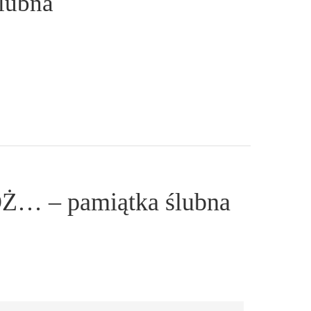
lubna
Ż… – pamiątka ślubna