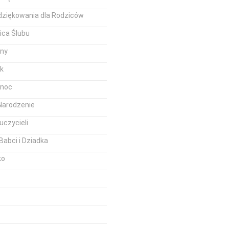
dziękowania dla Rodziców
ica Ślubu
iny
k
anoc
Narodzenie
uczycieli
Babci i Dziadka
ko