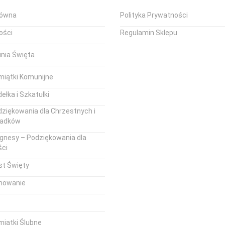
łówna
Polityka Prywatności
ości
Regulamin Sklepu
unia Święta
miątki Komunijne
ełka i Szkatułki
ziękowania dla Chrzestnych i
iadków
gnesy – Podziękowania dla
ści
st Święty
mowanie
iątki Ślubne