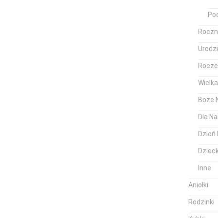
Po
Roczn
Urodz
Rocze
Wielk
Boże 
Dla Na
Dzień 
Dziec
Inne
Aniołki
Rodzinki