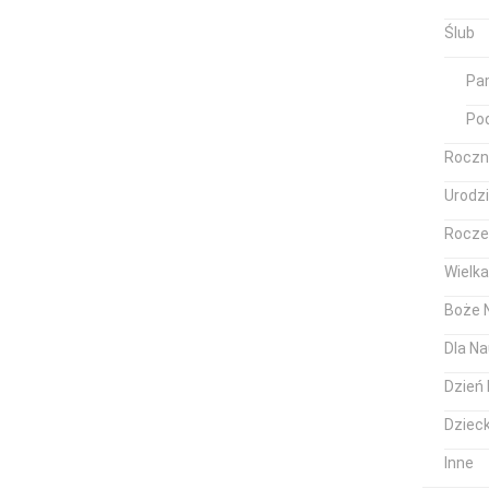
Ślub
Pam
Po
Roczn
Urodz
Rocze
Wielk
Boże 
Dla Na
Dzień 
Dziec
Inne