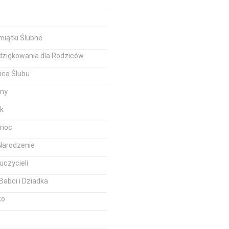
iątki Ślubne
dziękowania dla Rodziców
ica Ślubu
iny
k
anoc
Narodzenie
uczycieli
Babci i Dziadka
ko