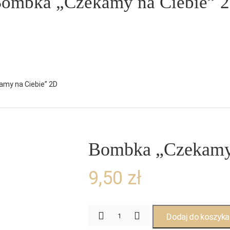
ombka „Czekamy na Ciebie” 
my na Ciebie” 2D
Bombka „Czekamy 
9,50
zł
Dodaj do koszyka