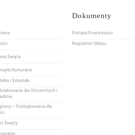
u
Dokumenty
łówna
Polityka Prywatności
ości
Regulamin Sklepu
unia Święta
miątki Komunijne
ełka i Szkatułki
ziękowania dla Chrzestnych i
iadków
gnesy – Podziękowania dla
ści
st Święty
mowanie