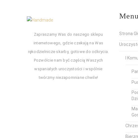
Men
Strona G
Zapraszamy Was do naszego sklepu
internetowego, gdzie czekają na Was
Uroczyst
rękodzielnicze skarby, gotowe do odkrycia.
I Kom
Pozwólcie nam być częścią Waszych
wspaniałych uroczystości i wspólnie
Pa
twórzmy niezapomniane chwile!
Pud
Pod
Dz
Ma
Go
Chrze
Bierz