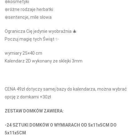
❄️kosmetyki
❄️różne rodzaje herbatki
❄️sentencje, mile słowa
Ogranicza Cię jedynie wyobraźnia 🎄
Poczuj magię tych Świąt ✨
wymiary 25×40 cm
Kalendarz 2D wykonany ze sklejki 3mm
CENA 49zł dotyczy samej bazy do kalendarza, można wybrać
opcję z domkami +30zł
ZESTAW DOMKÓW ZAWIERA:
-24 SZTUKI DOMKÓW O WYMIARACH OD 5x11x5CM DO
5x11x5CM