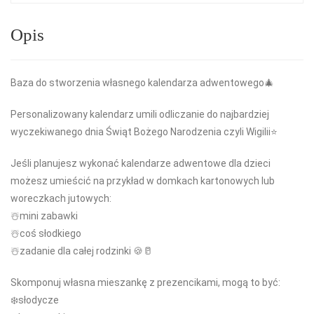
Opis
Baza do stworzenia własnego kalendarza adwentowego🎄
Personalizowany kalendarz umili odliczanie do najbardziej
wyczekiwanego dnia Świąt Bożego Narodzenia czyli Wigilii⭐️
Jeśli planujesz wykonać kalendarze adwentowe dla dzieci
możesz umieścić na przykład w domkach kartonowych lub
woreczkach jutowych:
☃️mini zabawki
☃️coś słodkiego
☃️zadanie dla całej rodzinki 🍪🥛
Skomponuj własna mieszankę z prezencikami, mogą to być:
❄️słodycze