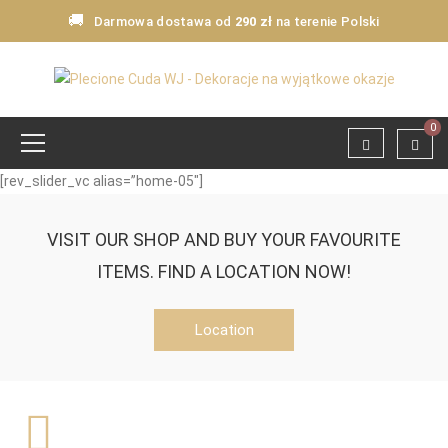
🚚
Darmowa dostawa od
290 zł
na terenie Polski
0
[rev_slider_vc alias=”home-05″]
VISIT OUR SHOP AND BUY YOUR FAVOURITE
ITEMS. FIND A LOCATION NOW!
Location