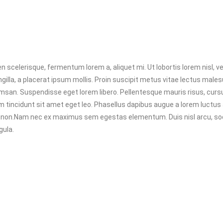
 scelerisque, fermentum lorem a, aliquet mi. Ut lobortis lorem nisl, ve
ingilla, a placerat ipsum mollis. Proin suscipit metus vitae lectus male
san. Suspendisse eget lorem libero. Pellentesque mauris risus, curs
rdum tincidunt sit amet eget leo. Phasellus dapibus augue a lorem luctus 
s non.Nam nec ex maximus sem egestas elementum. Duis nisl arcu, so
gula.