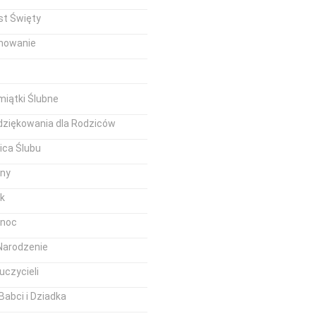
st Święty
mowanie
iątki Ślubne
dziękowania dla Rodziców
ica Ślubu
iny
k
anoc
Narodzenie
uczycieli
Babci i Dziadka