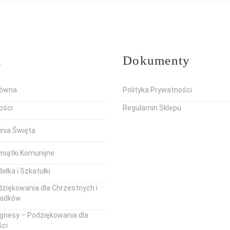
u
Dokumenty
łówna
Polityka Prywatności
ości
Regulamin Sklepu
unia Święta
miątki Komunijne
ełka i Szkatułki
ziękowania dla Chrzestnych i
iadków
gnesy – Podziękowania dla
ści