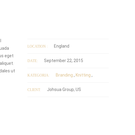
l
England
LOCATION :
suada
us eget
September 22, 2015
DATE:
aliquet.
dales ut
Branding
,
Knitting
,
KATEGORIA:
Johsua Group, US
CLIENT: