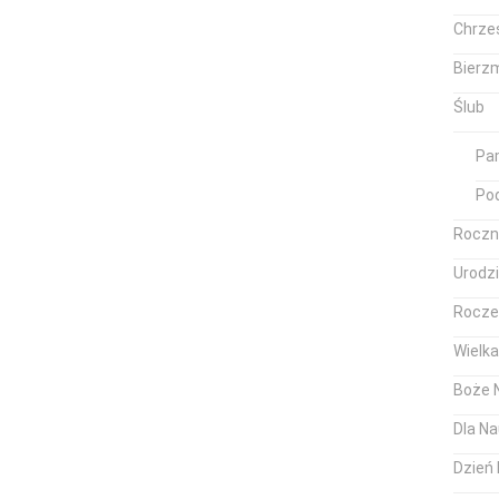
Chrze
Bierz
Ślub
Pam
Po
Roczn
Urodz
Rocze
Wielk
Boże 
Dla Na
Dzień 