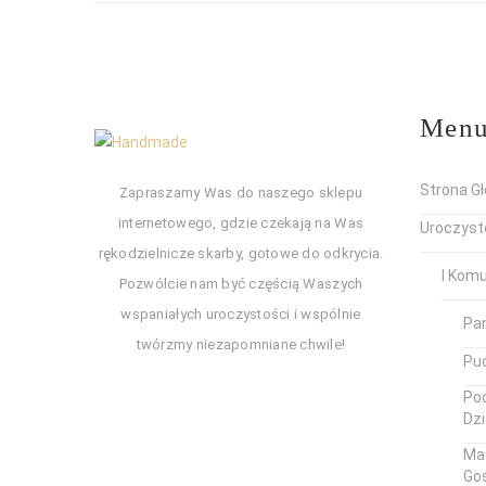
Men
Strona G
Zapraszamy Was do naszego sklepu
internetowego, gdzie czekają na Was
Uroczyst
rękodzielnicze skarby, gotowe do odkrycia.
I Kom
Pozwólcie nam być częścią Waszych
wspaniałych uroczystości i wspólnie
Pa
twórzmy niezapomniane chwile!
Pud
Pod
Dz
Ma
Go