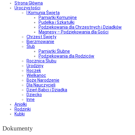
Strona Główna
Uroczystości
I Komunia Święta
Pamiątki Komunijne
Pudełka i Szkatułki
Podziękowania dla Chrzestnych i Dziadków
Magnesy – Podziękowania dla Gości
Chrzest Święty
Bierzmowanie
Ślub
Pamiątki Ślubne
Podziękowania dla Rodziców
Rocznica Ślubu
Urodziny
Roczek
Wielkanoc
Boże Narodzenie
Dla Nauczycieli
Dzień Babci i Dziadka
Dziecko
Inne
Aniołki
Rodzinki
Kubki
Dokumenty