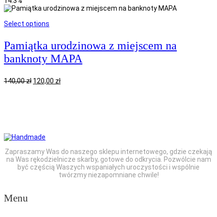
14.3%
Select options
Pamiątka urodzinowa z miejscem na
banknoty MAPA
Pierwotna
Aktualna
140,00
zł
120,00
zł
cena
cena
wynosiła:
wynosi:
140,00 zł.
120,00 zł.
Zapraszamy Was do naszego sklepu internetowego, gdzie czekają
na Was rękodzielnicze skarby, gotowe do odkrycia. Pozwólcie nam
być częścią Waszych wspaniałych uroczystości i wspólnie
twórzmy niezapomniane chwile!
Menu