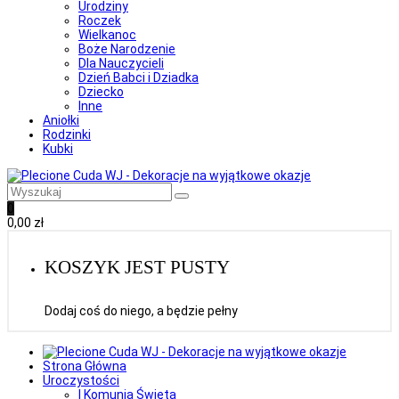
Urodziny
Roczek
Wielkanoc
Boże Narodzenie
Dla Nauczycieli
Dzień Babci i Dziadka
Dziecko
Inne
Aniołki
Rodzinki
Kubki
0
0,00
zł
KOSZYK JEST PUSTY
Dodaj coś do niego, a będzie pełny
Strona Główna
Uroczystości
I Komunia Święta