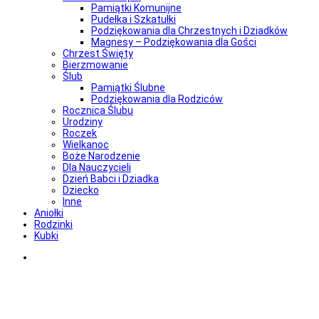
Pamiątki Komunijne
Pudełka i Szkatułki
Podziękowania dla Chrzestnych i Dziadków
Magnesy – Podziękowania dla Gości
Chrzest Święty
Bierzmowanie
Ślub
Pamiątki Ślubne
Podziękowania dla Rodziców
Rocznica Ślubu
Urodziny
Roczek
Wielkanoc
Boże Narodzenie
Dla Nauczycieli
Dzień Babci i Dziadka
Dziecko
Inne
Aniołki
Rodzinki
Kubki