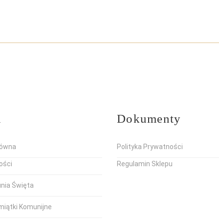
u
Dokumenty
łówna
Polityka Prywatności
ości
Regulamin Sklepu
unia Święta
miątki Komunijne