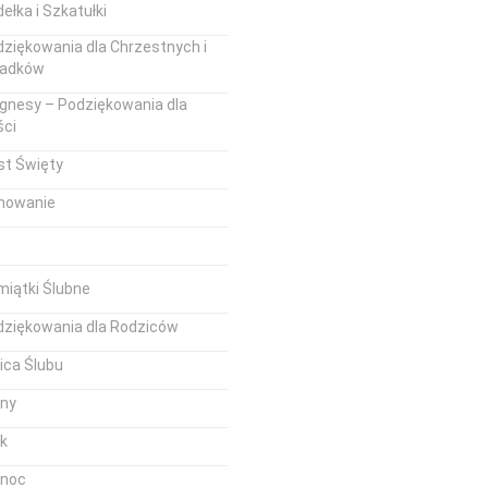
ełka i Szkatułki
ziękowania dla Chrzestnych i
iadków
gnesy – Podziękowania dla
ści
st Święty
mowanie
iątki Ślubne
dziękowania dla Rodziców
ica Ślubu
iny
k
anoc