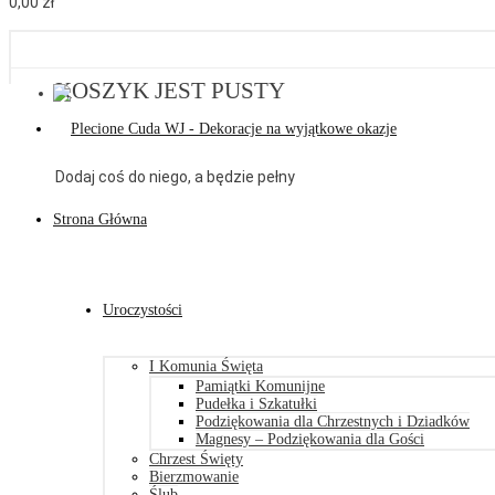
0,00
zł
KOSZYK JEST PUSTY
Dodaj coś do niego, a będzie pełny
Strona Główna
Uroczystości
I Komunia Święta
Pamiątki Komunijne
Pudełka i Szkatułki
Podziękowania dla Chrzestnych i Dziadków
Magnesy – Podziękowania dla Gości
Chrzest Święty
Bierzmowanie
Ślub