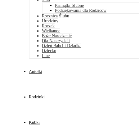
Pamiątki Ślubne
Podziękowania dla Rodziców
Rocznica Ślubu
Urodziny
Roczek
Wielkanoc
Boże Narodzenie
Dla Nauczycieli
Dzień Babci i Dziadka
Dziecko
Inne
Aniołki
Rodzinki
Kubki