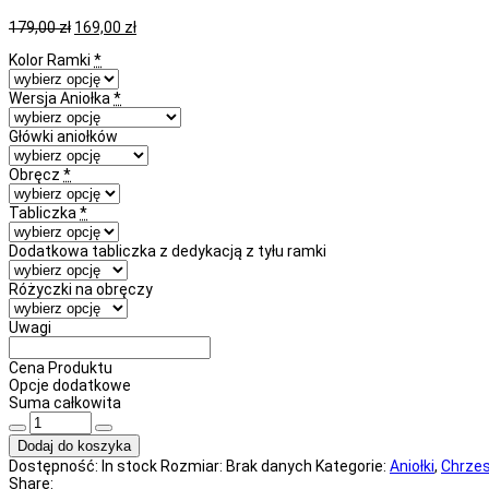
Pierwotna
Aktualna
179,00
zł
169,00
zł
cena
cena
Kolor Ramki
*
wynosiła:
wynosi:
179,00 zł.
169,00 zł.
Wersja Aniołka
*
Główki aniołków
Obręcz
*
Tabliczka
*
Dodatkowa tabliczka z dedykacją z tyłu ramki
Różyczki na obręczy
Uwagi
Cena Produktu
Opcje dodatkowe
Suma całkowita
ilość
Aniołki
Dodaj do koszyka
dla
Dostępność:
In stock
Rozmiar:
Brak danych
Kategorie:
Aniołki
,
Chrzes
bliźniąt
Share: